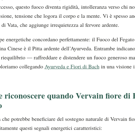
ccesso, questo fuoco diventa rigidità, intolleranza verso chi n
isione, tensione che logora il corpo e la mente. Vi è spesso a
i Vata, che aggiunge irrequietezza al fervore ardente.
e energetiche concordano perfettamente: il Fuoco del Fegato
na Cinese è il Pitta ardente dell’Ayurveda. Entrambe indicano
 riequilibrio — raffreddare e distendere un fuoco generoso m
loriamo collegando
Ayurveda e Fiori di Bach
in una visione i
 riconoscere quando Vervain fiore di 
o
che potrebbe beneficiare del sostegno naturale di Vervain fio
itamente questi segnali energetici caratteristici: