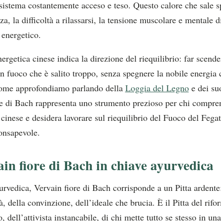
sistema costantemente acceso e teso. Questo calore che sale s
zza, la difficoltà a rilassarsi, la tensione muscolare e mentale d
 energetico.
nergetica cinese indica la direzione del riequilibrio: far scende
n fuoco che è salito troppo, senza spegnere la nobile energia 
ome approfondiamo parlando della
Loggia del Legno
e dei suo
re di Bach rappresenta uno strumento prezioso per chi compre
 cinese e desidera lavorare sul riequilibrio del Fuoco del Feg
onsapevole.
ain fiore di Bach in chiave ayurvedica
urvedica, Vervain fiore di Bach corrisponde a un Pitta ardente:
tà, della convinzione, dell’ideale che brucia. È il Pitta del rifo
, dell’attivista instancabile, di chi mette tutto se stesso in un