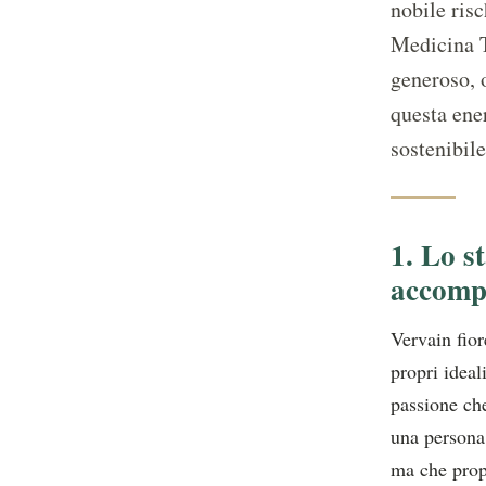
nobile risc
Medicina T
generoso, 
questa ene
sostenibile
1. Lo s
accompa
Vervain fior
propri ideal
passione che
una persona 
ma che propr