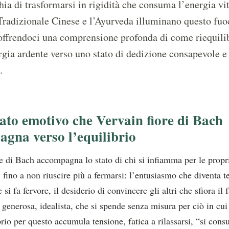
hia di trasformarsi in rigidità che consuma l’energia vi
radizionale Cinese e l’Ayurveda illuminano questo fuo
offrendoci una comprensione profonda di come riequili
rgia ardente verso uno stato di dedizione consapevole e
.
tato emotivo che Vervain fiore di Bach
gna verso l’equilibrio
e di Bach accompagna lo stato di chi si infiamma per le propri
i fino a non riuscire più a fermarsi: l’entusiasmo che diventa t
 si fa fervore, il desiderio di convincere gli altri che sfiora il
generosa, idealista, che si spende senza misura per ciò in cu
io per questo accumula tensione, fatica a rilassarsi, “si cons