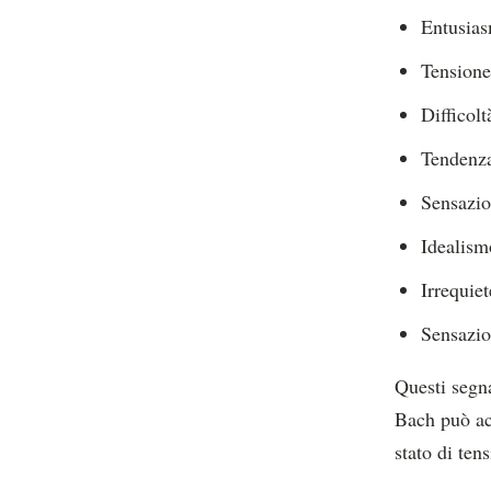
Entusias
Tensione 
Difficol
Tendenza 
Sensazio
Idealism
Irrequie
Sensazio
Questi segna
Bach può acc
stato di ten