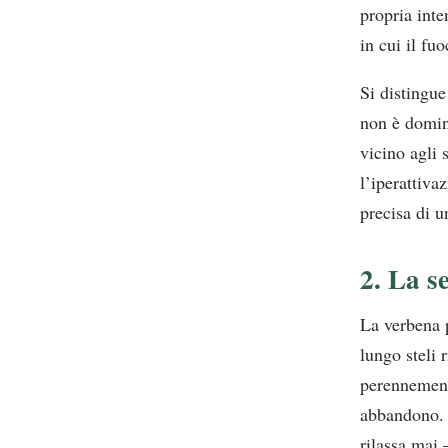
propria inte
in cui il fu
Si distingue
non è domin
vicino agli 
l’iperattiva
precisa di u
2. La s
La verbena po
lungo steli 
perennemente
abbandono. 
rilassa mai