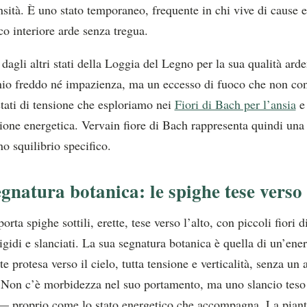
nsità. È uno stato temporaneo, frequente in chi vive di cause e 
oco interiore arde senza tregua.
 dagli altri stati della Loggia del Legno per la sua qualità arde
io freddo né impazienza, ma un eccesso di fuoco che non co
stati di tensione che esploriamo nei
Fiori di Bach per l’ansia
e
zione energetica. Vervain fiore di Bach rappresenta quindi una
no squilibrio specifico.
egnatura botanica: le spighe tese verso i
rta spighe sottili, erette, tese verso l’alto, con piccoli fiori d
rigidi e slanciati. La sua segnatura botanica è quella di un’ene
 protesa verso il cielo, tutta tensione e verticalità, senza un 
Non c’è morbidezza nel suo portamento, ma uno slancio teso 
 — proprio come lo stato energetico che accompagna. La piant