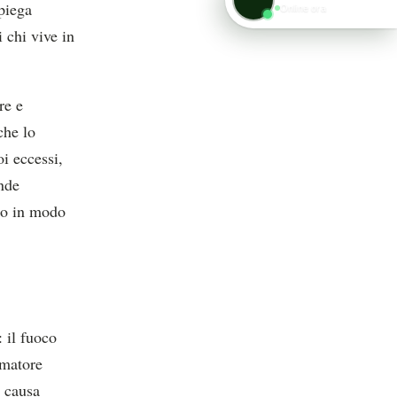
piega
Online ora
i chi vive in
re e
che lo
i eccessi,
nde
ato in modo
 il fuoco
rmatore
a causa