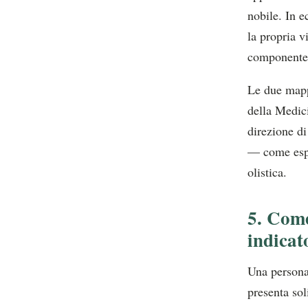
nobile. In e
la propria v
componente d
Le due mapp
della Medici
direzione di
— come esp
olistica.
5. Come
indicat
Una persona 
presenta sol