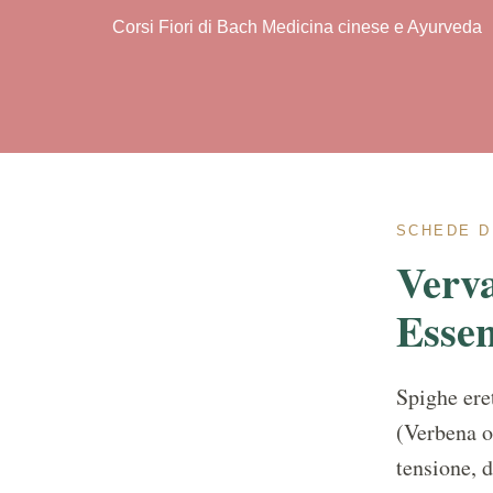
Corsi Fiori di Bach Medicina cinese e Ayurveda
SCHEDE D
Verva
Essen
Spighe eret
(Verbena of
tensione, d