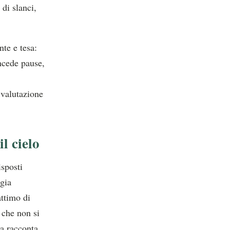
di slanci,
nte e tesa:
ncede pause,
 valutazione
l cielo
isposti
rgia
attimo di
che non si
a racconta