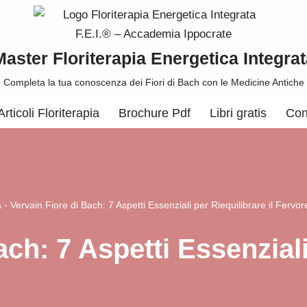
Master Floriterapia Energetica Integrat
Completa la tua conoscenza dei Fiori di Bach con le Medicine Antiche
Articoli Floriterapia
Brochure Pdf
Libri gratis
Con
a
-
Vervain Fiore di Bach: 7 Aspetti Essenziali per Riequilibrare il Fervor
ach: 7 Aspetti Essenziali