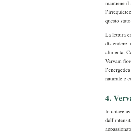
mantiene il 
l’irrequiete
questo stato
La lettura e
distendere u
alimenta. C
Vervain fio
l’energetica
naturale e c
4. Verv
In chiave ay
dell’intensi
appassionato