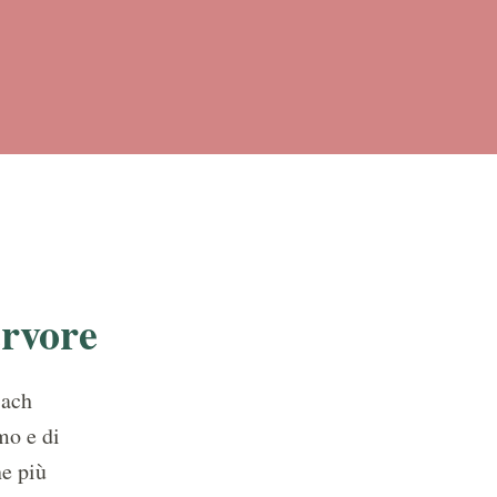
ervore
Bach
mo e di
ne più