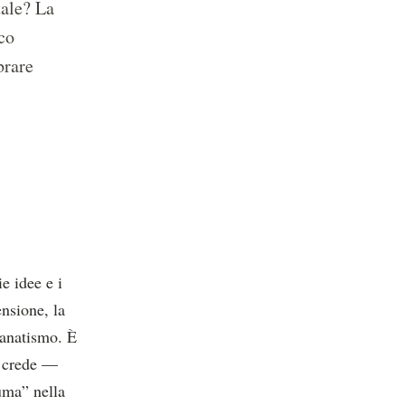
tale? La
co
brare
e idee e i
ensione, la
 fanatismo. È
i crede —
uma” nella