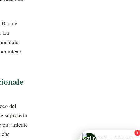
i Bach è
. La
amentale
comunica i
zionale
oco del
 si proietta
e più ardente
 che
1
PARLA CON NOI