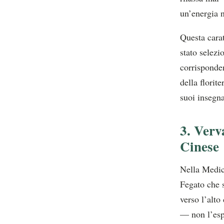
un’energia 
Questa carat
stato selezi
corrisponde
della florit
suoi insegna
3. Verv
Cinese
Nella Medic
Fegato che s
verso l’alto
— non l’esp