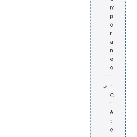
m
p
o
r
a
n
e
o
✓
“
C
’
è
t
e