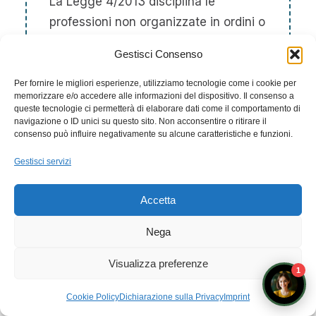
La Legge 4/2013 disciplina le
professioni non organizzate in ordini o
albi, tra cui quella di operatore in Fiori
Gestisci Consenso
di Bach. Non cura patologie, non fa
diagnosi e non si sostituisce al
Per fornire le migliori esperienze, utilizziamo tecnologie come i cookie per
memorizzare e/o accedere alle informazioni del dispositivo. Il consenso a
medico.
queste tecnologie ci permetterà di elaborare dati come il comportamento di
navigazione o ID unici su questo sito. Non acconsentire o ritirare il
consenso può influire negativamente su alcune caratteristiche e funzioni.
Gestisci servizi
La professione di floriterapeuta
Accetta
è riconosciuta dallo Stato?
Nega
Non esiste un albo statale né un titolo
di Stato obbligatorio. La Legge 4/2013
Visualizza preferenze
1
tutela il professionista che opera con
Prenota un appuntamento con i docenti
competenza e trasparenza. Quello
Cookie Policy
Dichiarazione sulla Privacy
Imprint