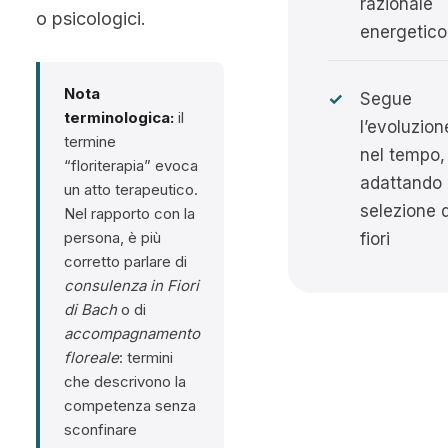
razionale
o psicologici.
energetico
Nota
✓
Segue
terminologica:
il
l’evoluzion
termine
nel tempo,
“floriterapia” evoca
adattando 
un atto terapeutico.
selezione 
Nel rapporto con la
persona, è più
fiori
corretto parlare di
consulenza in Fiori
di Bach
o di
accompagnamento
floreale
: termini
che descrivono la
competenza senza
sconfinare