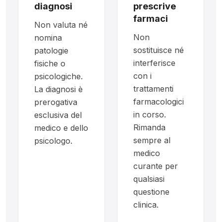
diagnosi
prescrive
farmaci
Non valuta né
Non
nomina
sostituisce né
patologie
interferisce
fisiche o
con i
psicologiche.
trattamenti
La diagnosi è
farmacologici
prerogativa
in corso.
esclusiva del
Rimanda
medico e dello
sempre al
psicologo.
medico
curante per
qualsiasi
questione
clinica.