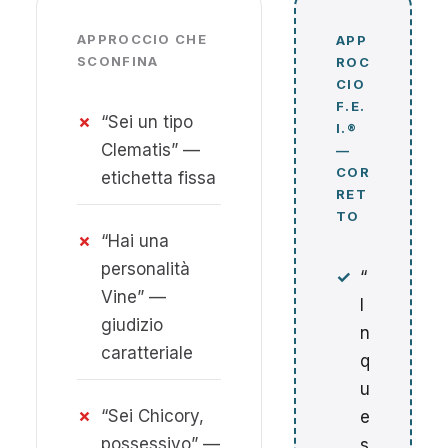
APPROCCIO CHE
APP
SCONFINA
ROC
CIO
F.E.
✗
“Sei un tipo
I.®
Clematis” —
—
COR
etichetta fissa
RET
TO
✗
“Hai una
personalità
✓
“
Vine” —
I
giudizio
n
caratteriale
q
u
✗
“Sei Chicory,
e
possessivo” —
s