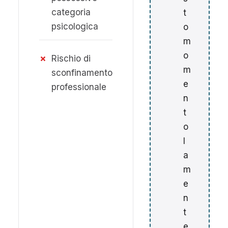
categoria
t
psicologica
o
m
o
✗
Rischio di
m
sconfinamento
e
professionale
n
t
o
l
a
m
e
n
t
e