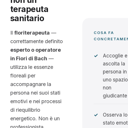
non un
terapeuta
sanitario
Il
floriterapeuta
—
COSA FA
CONCRETAME
correttamente definito
esperto o operatore
✓
Accoglie e
in Fiori di Bach
—
ascolta la
utilizza le essenze
persona in
floreali per
uno spazio
accompagnare la
non
persona nei suoi stati
giudicante
emotivi e nei processi
di riequilibrio
✓
Osserva lo
energetico. Non è un
stato emot
professionista