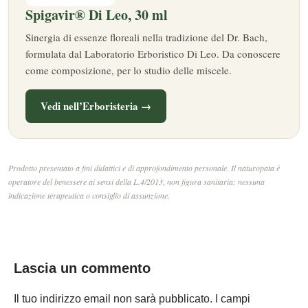
Spigavir® Di Leo, 30 ml
Sinergia di essenze floreali nella tradizione del Dr. Bach,
formulata dal Laboratorio Erboristico Di Leo. Da conoscere
come composizione, per lo studio delle miscele.
Vedi nell’Erboristeria →
Prodotto presentato a fini didattici e di approfondimento personale. Il naturopata è
operatore del benessere ai sensi della L.4/2013, non figura sanitaria: nessuna
indicazione terapeutica o consiglio di assunzione.
Lascia un commento
Il tuo indirizzo email non sarà pubblicato.
I campi