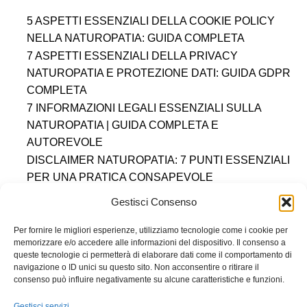
5 ASPETTI ESSENZIALI DELLA COOKIE POLICY
NELLA NATUROPATIA: GUIDA COMPLETA
7 ASPETTI ESSENZIALI DELLA PRIVACY
NATUROPATIA E PROTEZIONE DATI: GUIDA GDPR
COMPLETA
7 INFORMAZIONI LEGALI ESSENZIALI SULLA
NATUROPATIA | GUIDA COMPLETA E
AUTOREVOLE
DISCLAIMER NATUROPATIA: 7 PUNTI ESSENZIALI
PER UNA PRATICA CONSAPEVOLE
DIRITTO AL RECESSO
COOKIE POLICY (UE)
Gestisci Consenso
DICHIARAZIONE SULLA PRIVACY (UE)
IMPRINT
DISCONOSCIMENTO
Per fornire le migliori esperienze, utilizziamo tecnologie come i cookie per
memorizzare e/o accedere alle informazioni del dispositivo. Il consenso a
queste tecnologie ci permetterà di elaborare dati come il comportamento di
Accademia Ippocrate S.R.L.
navigazione o ID unici su questo sito. Non acconsentire o ritirare il
Sede Legale: Via Paganino da Sarzana 4b — 19038 Sarzana (SP)
P.IVA: 01554220119 — Numero REA: SP-234453
consenso può influire negativamente su alcune caratteristiche e funzioni.
© Marchio registrato — Tutti i diritti sono riservati 2014 - 2026
F.E.I ® è un marchio registrato di proprietà di ILARIA BATTOLLA
Informazioni Trasparenti
Gestisci servizi