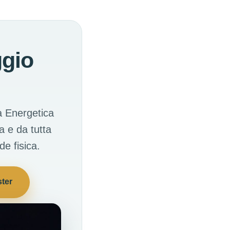
ggio
ia Energetica
a e da tutta
e fisica.
ster