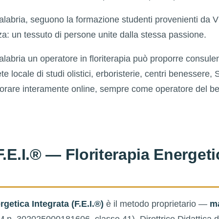
labria, seguono la formazione studenti provenienti da Vi
: un tessuto di persone unite dalla stessa passione.
 Calabria un operatore in floriterapia può proporre consul
te locale di studi olistici, erboristerie, centri benessere
avorare interamente online, sempre come operatore del b
F.E.I.® — Floriterapia Energeti
rgetica Integrata (F.E.I.®)
è il metodo proprietario —
ma
 n. 302025000181606, classe 41), Direttrice Didattica 