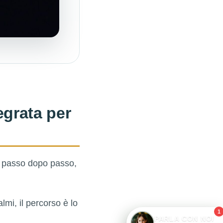
egrata per
a passo dopo passo,
lmi, il percorso è lo
1
PARLA CON NOI