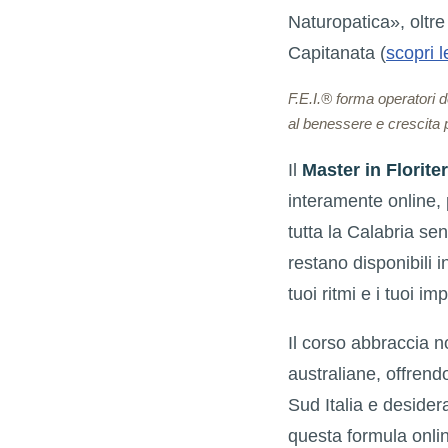
Naturopatica», oltr
Capitanata (
scopri l
F.E.I.® forma operatori 
al benessere e crescita 
Il
Master in Florite
interamente online,
tutta la Calabria se
restano disponibili 
tuoi ritmi e i tuoi im
Il corso abbraccia n
australiane, offrend
Sud Italia e deside
questa formula onli