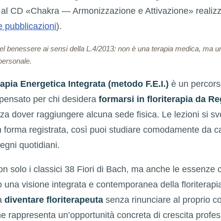
e al CD «Chakra — Armonizzazione e Attivazione» realiz
e pubblicazioni
).
del benessere ai sensi della L.4/2013: non è una terapia medica, ma 
personale.
rapia Energetica Integrata (metodo F.E.I.)
è un percors
 pensato per chi desidera
formarsi in floriterapia da R
nza dover raggiungere alcuna sede fisica. Le lezioni si sv
in forma registrata, così puoi studiare comodamente da ca
pegni quotidiani.
on solo i classici 38 Fiori di Bach, ma anche le essenze c
o una visione integrata e contemporanea della floriterapia
ra
diventare floriterapeuta
senza rinunciare al proprio co
ne rappresenta un’opportunità concreta di crescita profe