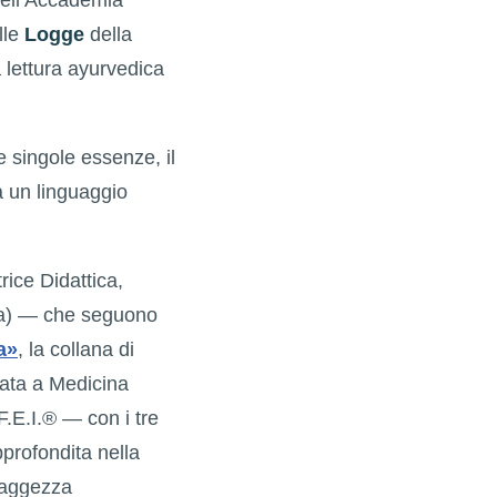
lle
Logge
della
 lettura ayurvedica
le singole essenze, il
ta un linguaggio
rice Didattica,
ta) — che seguono
a»
, la collana di
cata a Medicina
F.E.I.® — con i tre
profondita nella
Saggezza