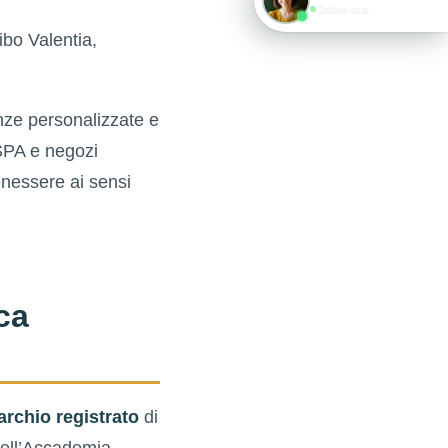
Online ora
bo Valentia,
enze personalizzate e
, SPA e negozi
enessere ai sensi
ca
rchio registrato
di
dell’Accademia