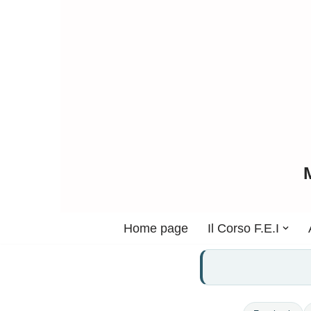
Vai
al
contenuto
Home page
Il Corso F.E.I