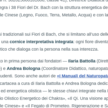
gra i 38 Fiori del Dr. Bach con la struttura energetica de
le Cinese (Legno, Fuoco, Terra, Metallo, Acqua) e con la
i tradizionali sui Fiori di Bach, che si limitano all’uso del
e una
cornice interpretativa integrata
: ogni fiore diven
tico che dialoga con la persona nella sua interezza.
to in prima persona dai fondatori —
Ilaria Battolla
(Dirett
o) e
Andrea Bologna
(Coordinatore Didattico, naturopa
tudenti. Sono anche autori de
«I Manuali del Naturopat
cartacea a cura di Ilaria Battolla e Andrea Bologna dedi
ed energetica olistica — le stesse chiavi integrate nella 
 Olistico Energetico dei Chakra», «Il Qi. Una visione ap
le Cinese» e «Il Fegato di Prometeo. Rigenerazione e 