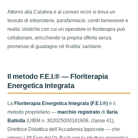
Attorno alla Calabria e ai comuni vicini si trova un
tessuto di erboristerie, parafarmacie, centri benessere e
realta' olistiche con cui un operatore in floriterapia può
collaborare, arricchendo la propria offerta senza
promesse di guadagno nè finalita' sanitarie.
Il metodo F.E.I.® — Floriterapia
Energetica Integrata
La
Floriterapia Energetica Integrata (F.E.I.®)
è il
metodo proprietario —
marchio registrato
di
Ilaria
Battolla
(UIBM n. 302025000181606, classe 41),
Direttrice Didattica dell’Accademia Ippocrate — che
integra i 38 Fiori del Dr. Bach con la struttura energetica