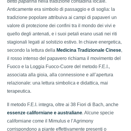
detto
paparina
nella tradizione contadina locale.
Anticamente era simbolo di passaggio e di soglia: la
tradizione popolare attribuiva ai campi di papaveri un
valore di protezione dei confini tra il mondo dei vivi e
quello degli antenati, e i suoi petali erano usati nei riti
stagionali legati al solstizio estivo. In chiave energetica,
secondo la lettura della
Medicina Tradizionale Cinese
,
il rosso intenso del papavero richiama il movimento del
Fuoco e la Loggia Fuoco-Cuore del metodo F.E.I.,
associata alla gioia, alla connessione e all’apertura
relazionale: una lettura simbolica e didattica, mai
terapeutica.
Il metodo F.E.I. integra, oltre ai 38 Fiori di Bach, anche
essenze californiane e australiane
. Alcune specie
californiane come il Mimulus e l’Agrimony
corrispondono a piante effettivamente presenti o