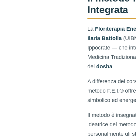
Integrata
La
Floriterapia Ene
Ilaria Battolla
(UIBM
Ippocrate — che inte
Medicina Tradiziona
dei
dosha
.
A differenza dei cors
metodo F.E.I.® offr
simbolico ed energe
Il metodo è insegna
ideatrice del metod
personalmente gli s