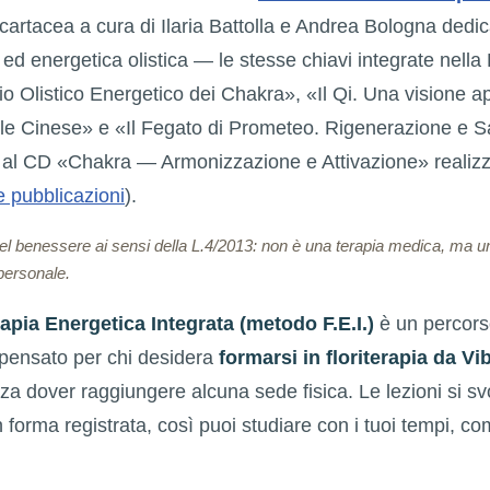
cartacea a cura di Ilaria Battolla e Andrea Bologna dedi
ed energetica olistica — le stesse chiavi integrate nella 
 Olistico Energetico dei Chakra», «Il Qi. Una visione ap
le Cinese» e «Il Fegato di Prometeo. Rigenerazione e 
e al CD «Chakra — Armonizzazione e Attivazione» realiz
e pubblicazioni
).
del benessere ai sensi della L.4/2013: non è una terapia medica, ma 
personale.
rapia Energetica Integrata (metodo F.E.I.)
è un percors
 pensato per chi desidera
formarsi in floriterapia da Vi
nza dover raggiungere alcuna sede fisica. Le lezioni si sv
in forma registrata, così puoi studiare con i tuoi tempi,