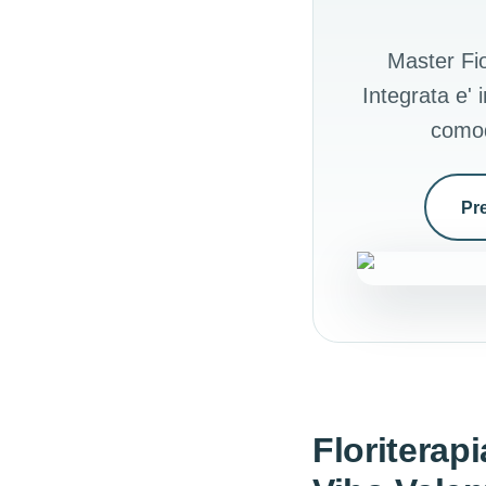
Master Fio
Integrata e' 
comod
Pr
Floriterapi