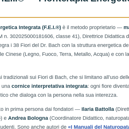
rgetica Integrata (F.E.I.®)
è il metodo proprietario —
ma
 n. 302025000181606, classe 41), Direttrice Didattica 
gra i 38 Fiori del Dr. Bach con la struttura energetica de
le Cinese (Legno, Fuoco, Terra, Metallo, Acqua) e con la
i tradizionali sui Fiori di Bach, che si limitano all’uso del
e una
cornice interpretativa integrata
: ogni fiore diven
tico che dialoga con la persona nella sua interezza.
to in prima persona dai fondatori —
Ilaria Battolla
(Dirett
o) e
Andrea Bologna
(Coordinatore Didattico, naturopa
tudenti. Sono anche autori de
«I Manuali del Naturopat