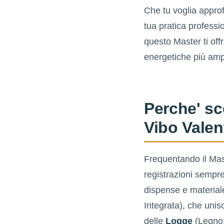
Che tu voglia approfo
tua pratica professi
questo Master ti offr
energetiche più ampi
Perche' sce
Vibo Valen
Frequentando il Mast
registrazioni sempre
dispense e materiale
Integrata), che unis
delle
Logge
(Legno,