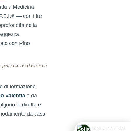
cata a Medicina
F.E.I.® — con i tre
profondita nella
Saggezza
zato con Rino
un percorso di educazione
o di formazione
bo Valentia
e da
olgono in diretta e
 comodamente da casa,
1
PARLA CON NOI