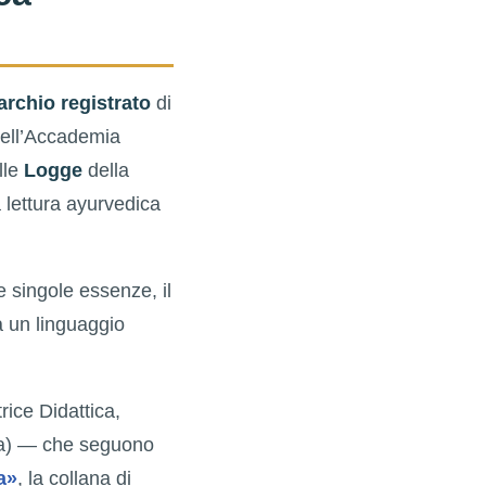
rchio registrato
di
dell’Accademia
lle
Logge
della
 lettura ayurvedica
le singole essenze, il
ta un linguaggio
rice Didattica,
ta) — che seguono
a»
, la collana di