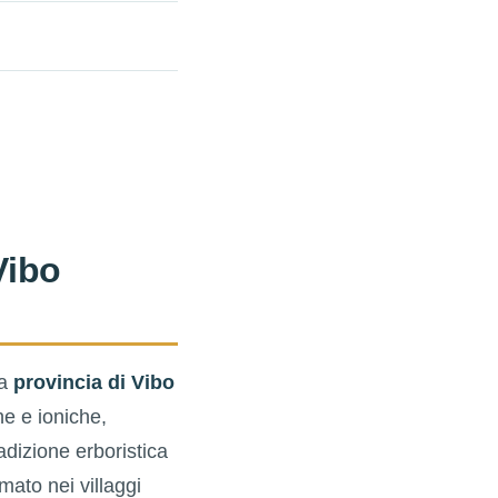
Vibo
la
provincia di Vibo
he e ioniche,
dizione erboristica
ato nei villaggi