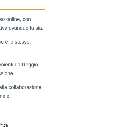
rso online, con
tiva ovunque tu sia.
so è lo stesso:
enienti da Reggio
ssione.
alla collaborazione
nale.
ca