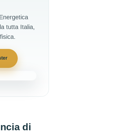
 Energetica
 tutta Italia,
isica.
ster
ncia di