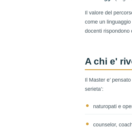
Il valore del percorso
come un linguaggio 
docenti rispondono d
A chi e' ri
Il Master e’ pensato
serieta’:
naturopati e opera
counselor, coach