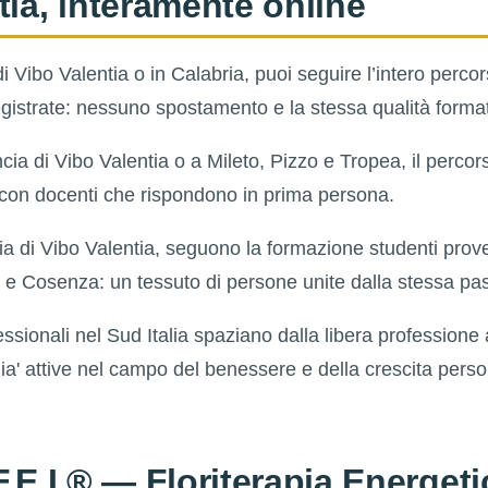
tia, interamente online
di Vibo Valentia o in Calabria, puoi seguire l’intero perco
 registrate: nessuno spostamento e la stessa qualità forma
ncia di Vibo Valentia o a Mileto, Pizzo e Tropea, il percor
 con docenti che rispondono in prima persona.
ia di Vibo Valentia, seguono la formazione studenti prov
 e Cosenza: un tessuto di persone unite dalla stessa pa
essionali nel Sud Italia spaziano dalla libera professione 
 gia' attive nel campo del benessere e della crescita perso
F.E.I.® — Floriterapia Energeti