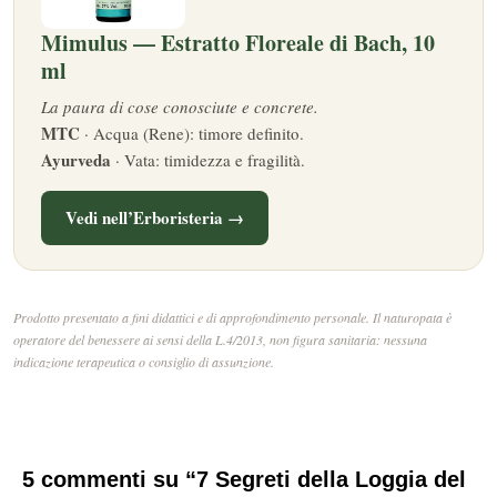
Mimulus — Estratto Floreale di Bach, 10
ml
La paura di cose conosciute e concrete.
MTC
· Acqua (Rene): timore definito.
Ayurveda
· Vata: timidezza e fragilità.
Vedi nell’Erboristeria →
Prodotto presentato a fini didattici e di approfondimento personale. Il naturopata è
operatore del benessere ai sensi della L.4/2013, non figura sanitaria: nessuna
indicazione terapeutica o consiglio di assunzione.
5 commenti su “7 Segreti della Loggia del