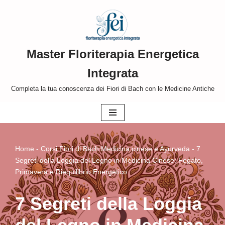
Vai
al
Master Floriterapia Energetica
contenuto
Integrata
Completa la tua conoscenza dei Fiori di Bach con le Medicine Antiche
Home
-
Corsi Fiori di Bach Medicina cinese e Ayurveda
-
7
Segreti della Loggia del Legno in Medicina Cinese: Fegato,
Primavera e Riequilibrio Energetico
7 Segreti della Loggia