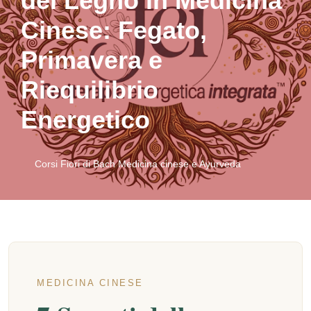
del Legno in Medicina
Cinese: Fegato,
Primavera e
Riequilibrio
Energetico
Corsi Fiori di Bach Medicina cinese e Ayurveda
MEDICINA CINESE