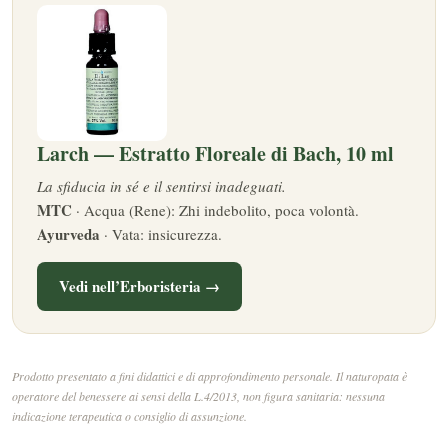
Larch — Estratto Floreale di Bach, 10 ml
La sfiducia in sé e il sentirsi inadeguati.
MTC
· Acqua (Rene): Zhi indebolito, poca volontà.
Ayurveda
· Vata: insicurezza.
Vedi nell’Erboristeria →
Prodotto presentato a fini didattici e di approfondimento personale. Il naturopata è
operatore del benessere ai sensi della L.4/2013, non figura sanitaria: nessuna
indicazione terapeutica o consiglio di assunzione.