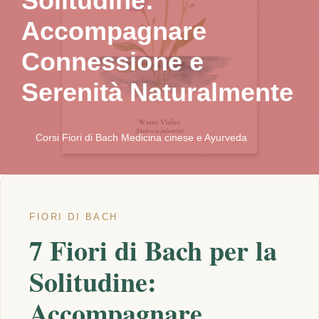
Solitudine:
Accompagnare
Connessione e
Serenità Naturalmente
Corsi Fiori di Bach Medicina cinese e Ayurveda
FIORI DI BACH
7 Fiori di Bach per la
Solitudine:
Accompagnare