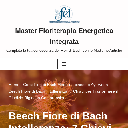
Vai
al
Master Floriterapia Energetica
contenuto
Integrata
Completa la tua conoscenza dei Fiori di Bach con le Medicine Antiche
Home
-
Corsi Fiori di Bach Medicina cinese e Ayurveda
-
Beech Fiore di Bach Intolleranza: 7 Chiavi per Trasformare il
Giudizio Rigido in Comprensione
Beech Fiore di Bach