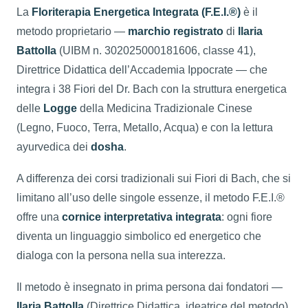
La
Floriterapia Energetica Integrata (F.E.I.®)
è il
metodo proprietario —
marchio registrato
di
Ilaria
Battolla
(UIBM n. 302025000181606, classe 41),
Direttrice Didattica dell’Accademia Ippocrate — che
integra i 38 Fiori del Dr. Bach con la struttura energetica
delle
Logge
della Medicina Tradizionale Cinese
(Legno, Fuoco, Terra, Metallo, Acqua) e con la lettura
ayurvedica dei
dosha
.
A differenza dei corsi tradizionali sui Fiori di Bach, che si
limitano all’uso delle singole essenze, il metodo F.E.I.®
offre una
cornice interpretativa integrata
: ogni fiore
diventa un linguaggio simbolico ed energetico che
dialoga con la persona nella sua interezza.
Il metodo è insegnato in prima persona dai fondatori —
Ilaria Battolla
(Direttrice Didattica, ideatrice del metodo)