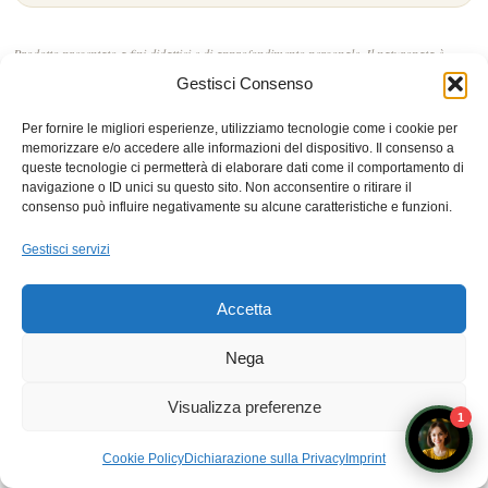
Prodotto presentato a fini didattici e di approfondimento personale. Il naturopata è
operatore del benessere ai sensi della L.4/2013, non figura sanitaria: nessuna
Gestisci Consenso
indicazione terapeutica o consiglio di assunzione.
Per fornire le migliori esperienze, utilizziamo tecnologie come i cookie per
5 ASPETTI ESSENZIALI DELLA COOKIE POLICY
memorizzare e/o accedere alle informazioni del dispositivo. Il consenso a
NELLA NATUROPATIA: GUIDA COMPLETA
queste tecnologie ci permetterà di elaborare dati come il comportamento di
7 ASPETTI ESSENZIALI DELLA PRIVACY
navigazione o ID unici su questo sito. Non acconsentire o ritirare il
consenso può influire negativamente su alcune caratteristiche e funzioni.
NATUROPATIA E PROTEZIONE DATI: GUIDA GDPR
COMPLETA
Gestisci servizi
7 INFORMAZIONI LEGALI ESSENZIALI SULLA
NATUROPATIA | GUIDA COMPLETA E
Accetta
AUTOREVOLE
DISCLAIMER NATUROPATIA: 7 PUNTI ESSENZIALI
Nega
PER UNA PRATICA CONSAPEVOLE
Visualizza preferenze
DIRITTO AL RECESSO
COOKIE POLICY (UE)
1
DICHIARAZIONE SULLA PRIVACY (UE)
IMPRINT
Prenota un appuntamento con i docenti
Cookie Policy
Dichiarazione sulla Privacy
Imprint
DISCONOSCIMENTO