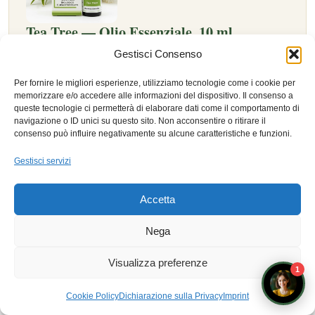
Tea Tree — Olio Essenziale, 10 ml
Gestisci Consenso
Olio essenziale per l’aromaterapia, da esplorare in chiave
olistica e sensoriale.
Per fornire le migliori esperienze, utilizziamo tecnologie come i cookie per
memorizzare e/o accedere alle informazioni del dispositivo. Il consenso a
Vedi nell’Erboristeria →
queste tecnologie ci permetterà di elaborare dati come il comportamento di
navigazione o ID unici su questo sito. Non acconsentire o ritirare il
consenso può influire negativamente su alcune caratteristiche e funzioni.
Gestisci servizi
Prodotto presentato a fini didattici e di approfondimento personale. Il naturopata è
operatore del benessere ai sensi della L.4/2013, non figura sanitaria: nessuna
Accetta
indicazione terapeutica o consiglio di assunzione.
5 ASPETTI ESSENZIALI DELLA COOKIE POLICY
Nega
NELLA NATUROPATIA: GUIDA COMPLETA
7 ASPETTI ESSENZIALI DELLA PRIVACY
Visualizza preferenze
1
NATUROPATIA E PROTEZIONE DATI: GUIDA GDPR
Prenota un appuntamento con i docenti
COMPLETA
Cookie Policy
Dichiarazione sulla Privacy
Imprint
7 INFORMAZIONI LEGALI ESSENZIALI SULLA