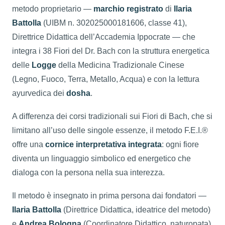
metodo proprietario —
marchio registrato
di
Ilaria
Battolla
(UIBM n. 302025000181606, classe 41),
Direttrice Didattica dell’Accademia Ippocrate — che
integra i 38 Fiori del Dr. Bach con la struttura energetica
delle
Logge
della Medicina Tradizionale Cinese
(Legno, Fuoco, Terra, Metallo, Acqua) e con la lettura
ayurvedica dei
dosha
.
A differenza dei corsi tradizionali sui Fiori di Bach, che si
limitano all’uso delle singole essenze, il metodo F.E.I.®
offre una
cornice interpretativa integrata
: ogni fiore
diventa un linguaggio simbolico ed energetico che
dialoga con la persona nella sua interezza.
Il metodo è insegnato in prima persona dai fondatori —
Ilaria Battolla
(Direttrice Didattica, ideatrice del metodo)
e
Andrea Bologna
(Coordinatore Didattico, naturopata)