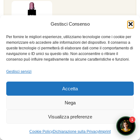
Gestisci Consenso
Per fornire le migliori esperienze, utilizziamo tecnologie come i cookie per
memorizzare e/o accedere alle informazioni del dispositivo. Il consenso a
Scleranthus — Estratto Floreale di Bach,
queste tecnologie ci permetterà di elaborare dati come il comportamento di
10 ml
navigazione o ID unici su questo sito. Non acconsentire o ritirare il
consenso può influire negativamente su alcune caratteristiche e funzioni.
L'indecisione che oscilla tra due vie.
MTC
Gestisci servizi
· Terra (Milza): dubbio e oscillazione.
Ayurveda
· Vata: instabilità altalenante.
Accetta
Vedi nell’Erboristeria →
Nega
Visualizza preferenze
1
Prodotto presentato a fini didattici e di approfondimento personale. Il naturopata è
Prenota un appuntamento con i docenti
operatore del benessere ai sensi della L.4/2013, non figura sanitaria: nessuna
Cookie Policy
Dichiarazione sulla Privacy
Imprint
indicazione terapeutica o consiglio di assunzione.