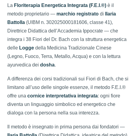
La
Floriterapia Energetica Integrata (F.E.I.®)
è il
metodo proprietario —
marchio registrato
di
Ilaria
Battolla
(UIBM n. 302025000181606, classe 41),
Direttrice Didattica dell’Accademia Ippocrate — che
integra i 38 Fiori del Dr. Bach con la struttura energetica
delle
Logge
della Medicina Tradizionale Cinese
(Legno, Fuoco, Terra, Metallo, Acqua) e con la lettura
ayurvedica dei
dosha
.
A differenza dei corsi tradizionali sui Fiori di Bach, che si
limitano all’uso delle singole essenze, il metodo F.E.I.®
offre una
cornice interpretativa integrata
: ogni fiore
diventa un linguaggio simbolico ed energetico che
dialoga con la persona nella sua interezza.
Il metodo è insegnato in prima persona dai fondatori —
Ilaria Battolla
(Direttrice Didattica, ideatrice del metodo)