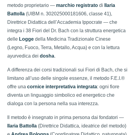
metodo proprietario —
marchio registrato
di
Ilaria
Battolla
(UIBM n. 302025000181606, classe 41),
Direttrice Didattica dell’Accademia Ippocrate — che
integra i 38 Fiori del Dr. Bach con la struttura energetica
delle
Logge
della Medicina Tradizionale Cinese
(Legno, Fuoco, Terra, Metallo, Acqua) e con la lettura
ayurvedica dei
dosha
.
A differenza dei corsi tradizionali sui Fiori di Bach, che si
limitano all’uso delle singole essenze, il metodo F.E.I.®
offre una
cornice interpretativa integrata
: ogni fiore
diventa un linguaggio simbolico ed energetico che
dialoga con la persona nella sua interezza.
Il metodo è insegnato in prima persona dai fondatori —
Ilaria Battolla
(Direttrice Didattica, ideatrice del metodo)
e
Andrea Bologna
(Coordinatore Didattico, naturopata)