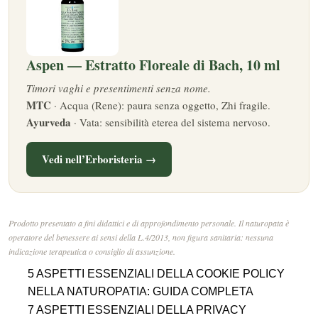
Aspen — Estratto Floreale di Bach, 10 ml
Timori vaghi e presentimenti senza nome.
MTC
· Acqua (Rene): paura senza oggetto, Zhi fragile.
Ayurveda
· Vata: sensibilità eterea del sistema nervoso.
Vedi nell’Erboristeria →
Prodotto presentato a fini didattici e di approfondimento personale. Il naturopata è
operatore del benessere ai sensi della L.4/2013, non figura sanitaria: nessuna
indicazione terapeutica o consiglio di assunzione.
5 ASPETTI ESSENZIALI DELLA COOKIE POLICY
NELLA NATUROPATIA: GUIDA COMPLETA
7 ASPETTI ESSENZIALI DELLA PRIVACY