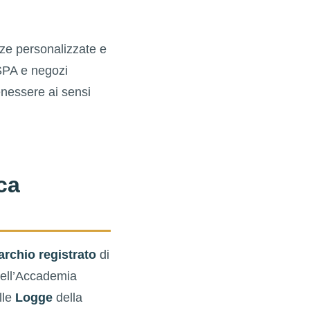
nze personalizzate e
, SPA e negozi
enessere ai sensi
ca
rchio registrato
di
dell’Accademia
lle
Logge
della