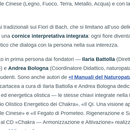
le Cinese (Legno, Fuoco, Terra, Metallo, Acqua) e con la
i tradizionali sui Fiori di Bach, che si limitano all’uso del
e una
cornice interpretativa integrata
: ogni fiore diven
tico che dialoga con la persona nella sua interezza.
to in prima persona dai fondatori —
Ilaria Battolla
(Dirett
o) e
Andrea Bologna
(Coordinatore Didattico, naturopa
tudenti. Sono anche autori de
«I Manuali del Naturopat
cartacea a cura di Ilaria Battolla e Andrea Bologna dedi
ed energetica olistica — le stesse chiavi integrate nella 
 Olistico Energetico dei Chakra», «Il Qi. Una visione ap
le Cinese» e «Il Fegato di Prometeo. Rigenerazione e 
e al CD «Chakra — Armonizzazione e Attivazione» realiz