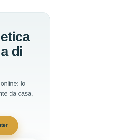
etica
a di
online: lo
ente da casa,
ster