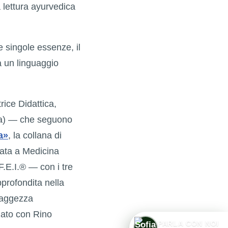
 lettura ayurvedica
le singole essenze, il
ta un linguaggio
rice Didattica,
ta) — che seguono
a»
, la collana di
cata a Medicina
F.E.I.® — con i tre
profondita nella
Saggezza
zato con Rino
1
PARLA CON NOI