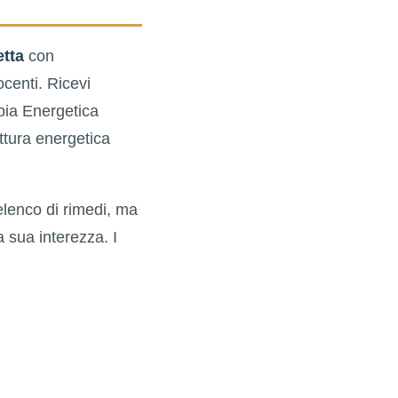
etta
con
ocenti. Ricevi
pia Energetica
uttura energetica
elenco di rimedi, ma
 sua interezza. I