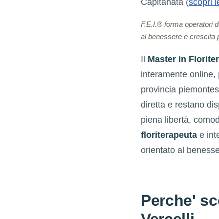
Capitanata (
scopri l
F.E.I.® forma operatori 
al benessere e crescita 
Il
Master in Florite
interamente online,
provincia piemontes
diretta e restano di
piena libertà, como
floriterapeuta
e int
orientato al benesser
Perche' sce