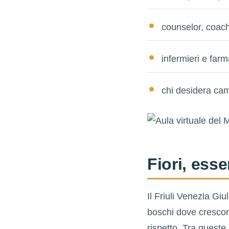
counselor, coach
infermieri e farm
chi desidera cam
Fiori, ess
Il Friuli Venezia Giu
boschi dove crescon
rispetto. Tra queste