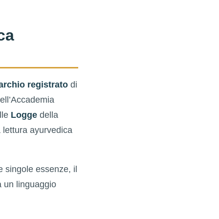
ca
rchio registrato
di
dell’Accademia
lle
Logge
della
 lettura ayurvedica
le singole essenze, il
ta un linguaggio