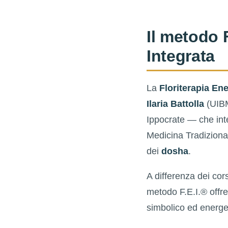
Il metodo 
Integrata
La
Floriterapia Ene
Ilaria Battolla
(UIBM
Ippocrate — che inte
Medicina Tradiziona
dei
dosha
.
A differenza dei cors
metodo F.E.I.® offr
simbolico ed energe