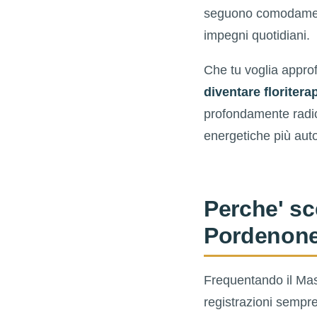
seguono comodamente 
impegni quotidiani.
Che tu voglia approf
diventare floritera
profondamente radica
energetiche più auto
Perche' sce
Pordenon
Frequentando il Mas
registrazioni sempre