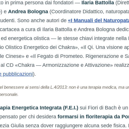
to in prima persona dai fondatori —
Ilaria Battolla
(Dirett
o) e
Andrea Bologna
(Coordinatore Didattico, naturopa
tudenti. Sono anche autori de
«I Manuali del Naturopat
cartacea a cura di Ilaria Battolla e Andrea Bologna dedi
ed energetica olistica — le stesse chiavi integrate nella 
 Olistico Energetico dei Chakra», «Il Qi. Una visione ap
le Cinese» e «Il Fegato di Prometeo. Rigenerazione e 
e al CD «Chakra — Armonizzazione e Attivazione» realiz
e pubblicazioni
).
del benessere ai sensi della L.4/2013: non è una terapia medica, ma 
personale.
apia Energetica Integrata (F.E.I.)
sui Fiori di Bach è un
 pensato per chi desidera
formarsi in floriterapia da P
nezia Giulia senza dover raggiungere alcuna sede fisica. L