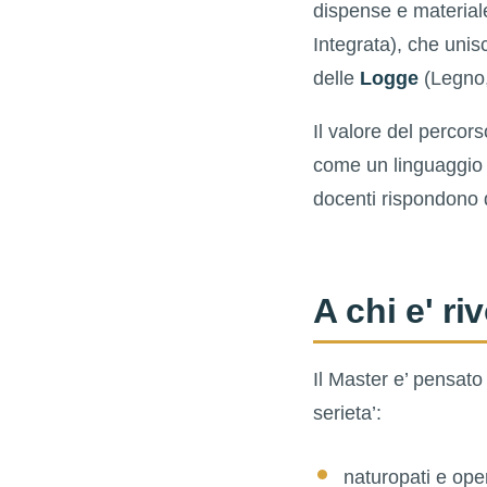
dispense e materiale
Integrata), che unis
delle
Logge
(Legno,
Il valore del percorso
come un linguaggio 
docenti rispondono d
A chi e' ri
Il Master e’ pensato
serieta’:
naturopati e opera