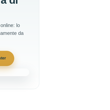
a di
online: lo
odamente da
ster