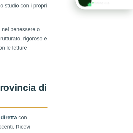
Online ora
o studio con i propri
le nel benessere o
trutturato, rigoroso e
n le letture
rovincia di
 diretta
con
ocenti. Ricevi