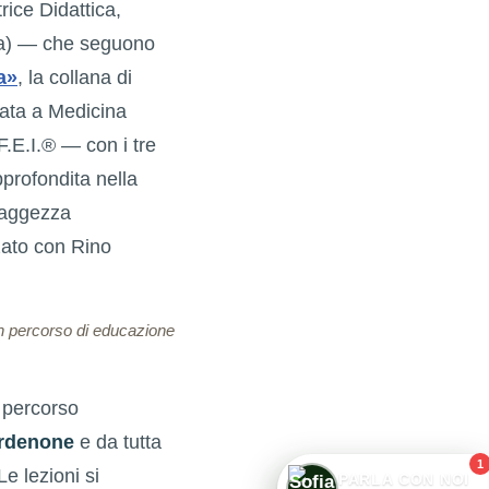
rice Didattica,
ta) — che seguono
a»
, la collana di
cata a Medicina
F.E.I.® — con i tre
profondita nella
Saggezza
zato con Rino
un percorso di educazione
 percorso
ordenone
e da tutta
1
e lezioni si
PARLA CON NOI