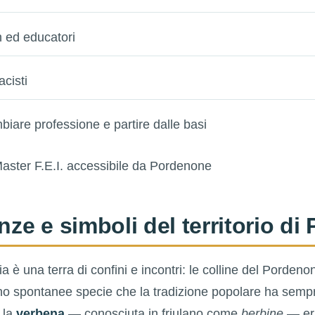
 ed educatori
acisti
biare professione e partire dalle basi
enze e simboli del territorio d
lia è una terra di confini e incontri: le colline del Porden
o spontanee specie che la tradizione popolare ha semp
, la
verbena
— conosciuta in friulano come
berbine
— er