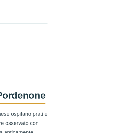
i Pordenone
onese ospitano prati e
re osservato con
a anticamente