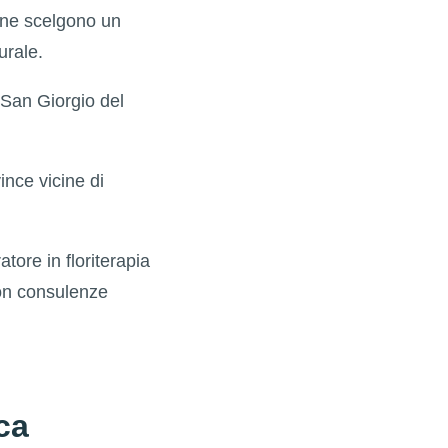
one scelgono un
urale.
 San Giorgio del
nce vicine di
tore in floriterapia
con consulenze
ca