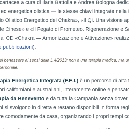
cartacea a cura di Ilaria Battolla e Andrea Bologna dedi
ed energetica olistica — le stesse chiavi integrate nella 
 Olistico Energetico dei Chakra», «Il Qi. Una visione ap
le Cinese» e «Il Fegato di Prometeo. Rigenerazione e 
e al CD «Chakra — Armonizzazione e Attivazione» realiz
e pubblicazioni
).
del benessere ai sensi della L.4/2013: non è una terapia medica, ma 
personale.
apia Energetica Integrata (F.E.I.)
è un percorso di alta
fiori californiani e australiani, interamente online e pensa
erapia da Benevento
e da tutta la Campania senza dover
ni si svolgono in diretta e restano disponibili in forma reg
re comodamente da casa, organizzando i propri tempi con