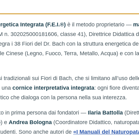
rgetica Integrata (F.E.I.®)
è il metodo proprietario —
ma
 n. 302025000181606, classe 41), Direttrice Didattica 
gra i 38 Fiori del Dr. Bach con la struttura energetica de
le Cinese (Legno, Fuoco, Terra, Metallo, Acqua) e con la
i tradizionali sui Fiori di Bach, che si limitano all’uso del
e una
cornice interpretativa integrata
: ogni fiore diven
tico che dialoga con la persona nella sua interezza.
to in prima persona dai fondatori —
Ilaria Battolla
(Dirett
o) e
Andrea Bologna
(Coordinatore Didattico, naturopa
tudenti. Sono anche autori de
«I Manuali del Naturopat