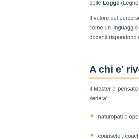
delle
Logge
(Legno,
Il valore del percorso
come un linguaggio 
docenti rispondono d
A chi e' ri
Il Master e’ pensato
serieta’:
naturopati e opera
counselor, coach