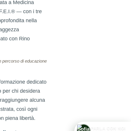
cata a Medicina
F.E.I.® — con i tre
profondita nella
Saggezza
zato con Rino
un percorso di educazione
 formazione dedicato
to per chi desidera
 raggiungere alcuna
istrata, così ogni
 piena libertà.
PARLA CON NOI