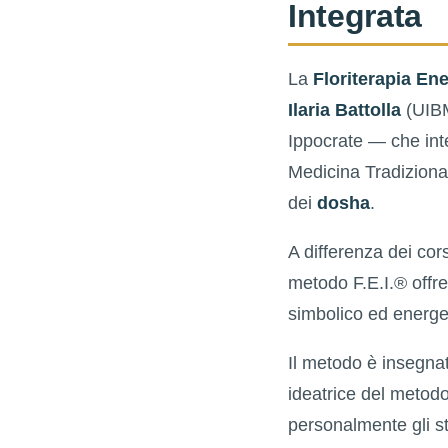
Integrata
La
Floriterapia Ene
Ilaria Battolla
(UIBM
Ippocrate — che inte
Medicina Tradiziona
dei
dosha
.
A differenza dei cors
metodo F.E.I.® offr
simbolico ed energe
Il metodo è insegna
ideatrice del metod
personalmente gli s