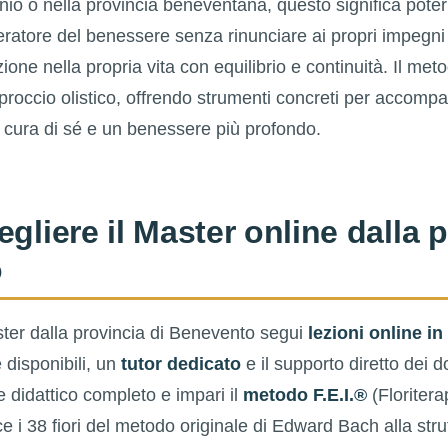
nio o nella provincia beneventana, questo significa pote
ratore del benessere senza rinunciare ai propri impegni 
one nella propria vita con equilibrio e continuità. Il met
pproccio olistico, offrendo strumenti concreti per accom
cura di sé e un benessere più profondo.
gliere il Master online dalla p
o
ter dalla provincia di Benevento segui
lezioni online in
 disponibili, un
tutor dedicato
e il supporto diretto dei d
 didattico completo e impari il
metodo F.E.I.®
(Floritera
ce i 38 fiori del metodo originale di Edward Bach alla str