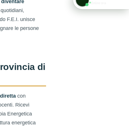
r
diventare
Online ora
quotidiani,
odo F.E.I. unisce
pagnare le persone
rovincia di
 diretta
con
ocenti. Ricevi
pia Energetica
uttura energetica