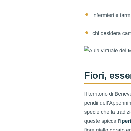
infermieri e farm
chi desidera cam
Fiori, ess
Il territorio di Ben
pendii dell’Appenni
specie che la tradi
queste spicca l’
iper
fiore giallo dorato e