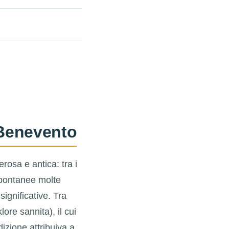
i Benevento
rosa e antica: tra i
spontanee molte
ignificative. Tra
ore sannita), il cui
dizione attribuiva a