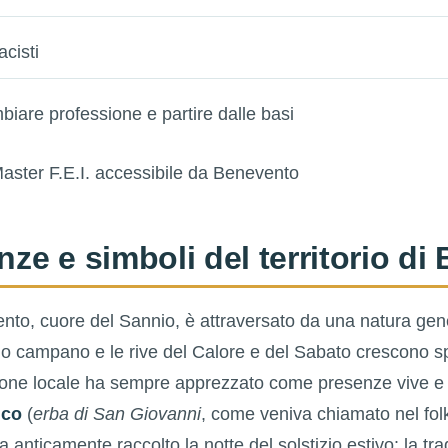
acisti
biare professione e partire dalle basi
enze e simboli del territorio d
evento, cuore del Sannio, è attraversato da una natura gene
no campano e le rive del Calore e del Sabato crescono 
zione locale ha sempre apprezzato come presenze vive e s
ico
(
erba di San Giovanni
, come veniva chiamato nel folkl
ra anticamente raccolto la notte del solstizio estivo: la tra