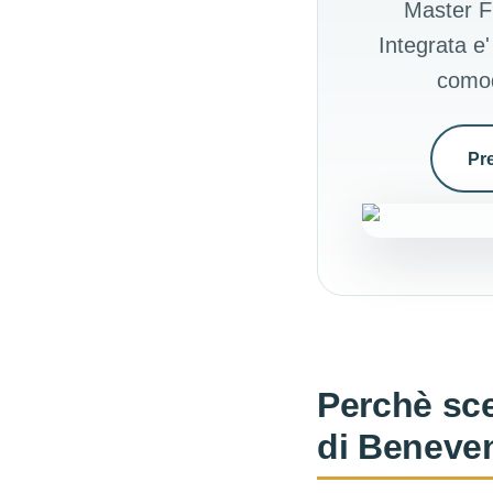
Master Fi
Integrata e'
comod
Pr
Perchè sce
di Beneve