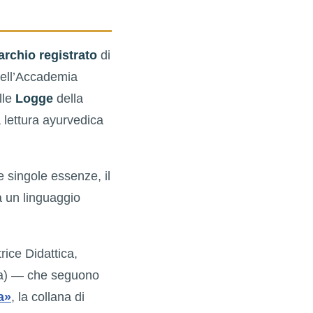
rchio registrato
di
dell’Accademia
lle
Logge
della
 lettura ayurvedica
le singole essenze, il
ta un linguaggio
rice Didattica,
ta) — che seguono
a»
, la collana di