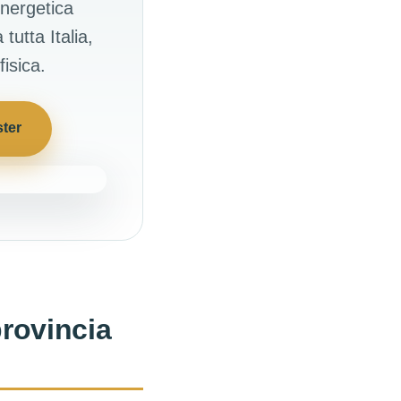
Energetica
tutta Italia,
isica.
ster
provincia