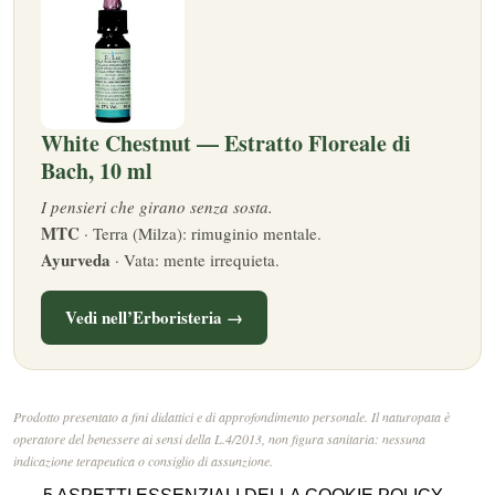
White Chestnut — Estratto Floreale di
Bach, 10 ml
I pensieri che girano senza sosta.
MTC
· Terra (Milza): rimuginio mentale.
Ayurveda
· Vata: mente irrequieta.
Vedi nell’Erboristeria →
Prodotto presentato a fini didattici e di approfondimento personale. Il naturopata è
operatore del benessere ai sensi della L.4/2013, non figura sanitaria: nessuna
indicazione terapeutica o consiglio di assunzione.