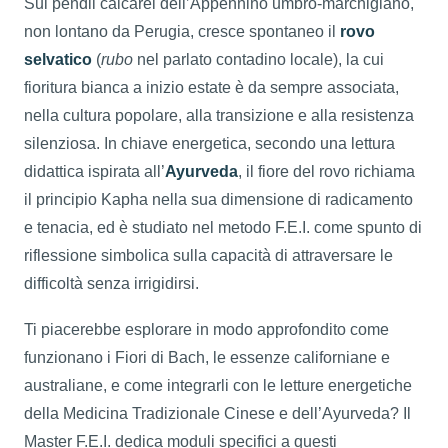
Sui pendii calcarei dell’Appennino umbro-marchigiano,
non lontano da Perugia, cresce spontaneo il
rovo
selvatico
(
rubo
nel parlato contadino locale), la cui
fioritura bianca a inizio estate è da sempre associata,
nella cultura popolare, alla transizione e alla resistenza
silenziosa. In chiave energetica, secondo una lettura
didattica ispirata all’
Ayurveda
, il fiore del rovo richiama
il principio Kapha nella sua dimensione di radicamento
e tenacia, ed è studiato nel metodo F.E.I. come spunto di
riflessione simbolica sulla capacità di attraversare le
difficoltà senza irrigidirsi.
Ti piacerebbe esplorare in modo approfondito come
funzionano i Fiori di Bach, le essenze californiane e
australiane, e come integrarli con le letture energetiche
della Medicina Tradizionale Cinese e dell’Ayurveda? Il
Master F.E.I. dedica moduli specifici a questi