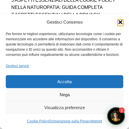
5 ASPETTI ESSENZIALI DELLA COOKIE POLICY
NELLA NATUROPATIA: GUIDA COMPLETA
7 ASPETTI ESSENZIALI DELLA PRIVACY
NATUROPATIA E PROTEZIONE DATI: GUIDA GDPR
Gestisci Consenso
COMPLETA
Per fornire le migliori esperienze, utilizziamo tecnologie come i cookie per
7 INFORMAZIONI LEGALI ESSENZIALI SULLA
memorizzare e/o accedere alle informazioni del dispositivo. Il consenso a
NATUROPATIA | GUIDA COMPLETA E
queste tecnologie ci permetterà di elaborare dati come il comportamento di
navigazione o ID unici su questo sito. Non acconsentire o ritirare il
AUTOREVOLE
consenso può influire negativamente su alcune caratteristiche e funzioni.
DISCLAIMER NATUROPATIA: 7 PUNTI ESSENZIALI
PER UNA PRATICA CONSAPEVOLE
Gestisci servizi
DIRITTO AL RECESSO
COOKIE POLICY (UE)
DICHIARAZIONE SULLA PRIVACY (UE)
IMPRINT
Accetta
DISCONOSCIMENTO
Nega
Accademia Ippocrate S.R.L.
Sede Legale: Via Paganino da Sarzana 4b — 19038 Sarzana (SP)
Visualizza preferenze
P.IVA: 01554220119 — Numero REA: SP-234453
1
© Marchio registrato — Tutti i diritti sono riservati 2014 - 2026
F.E.I ® è un marchio registrato di proprietà di ILARIA BATTOLLA
Prenota un appuntamento con i docenti
Informazioni Trasparenti
Cookie Policy
Dichiarazione sulla Privacy
Imprint
POSSIBILITÀ DI FINANZIAMENTO DELL'ISCRIZIONE ALL'ACCADEMIA IPPOCRATE SRL MEDIANTE IL SERVIZIO
HEYLIGHT. HeyLight è un marchio registrato di Compass Banca S.p.A.