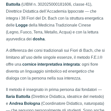
Battolla
(UIBM n. 302025000181606, classe 41),
Direttrice Didattica dell’Accademia Ippocrate — che
integra i 38 Fiori del Dr. Bach con la struttura energetica
delle
Logge
della Medicina Tradizionale Cinese
(Legno, Fuoco, Terra, Metallo, Acqua) e con la lettura
ayurvedica dei
dosha
.
A differenza dei corsi tradizionali sui Fiori di Bach, che si
limitano all’uso delle singole essenze, il metodo F.E.I.®
offre una
cornice interpretativa integrata
: ogni fiore
diventa un linguaggio simbolico ed energetico che
dialoga con la persona nella sua interezza.
Il metodo è insegnato in prima persona dai fondatori —
Ilaria Battolla
(Direttrice Didattica, ideatrice del metodo)
e
Andrea Bologna
(Coordinatore Didattico, naturopata)
— che seguono personalmente gli studenti. Sono anche