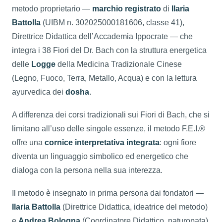
metodo proprietario —
marchio registrato
di
Ilaria
Battolla
(UIBM n. 302025000181606, classe 41),
Direttrice Didattica dell’Accademia Ippocrate — che
integra i 38 Fiori del Dr. Bach con la struttura energetica
delle
Logge
della Medicina Tradizionale Cinese
(Legno, Fuoco, Terra, Metallo, Acqua) e con la lettura
ayurvedica dei
dosha
.
A differenza dei corsi tradizionali sui Fiori di Bach, che si
limitano all’uso delle singole essenze, il metodo F.E.I.®
offre una
cornice interpretativa integrata
: ogni fiore
diventa un linguaggio simbolico ed energetico che
dialoga con la persona nella sua interezza.
Il metodo è insegnato in prima persona dai fondatori —
Ilaria Battolla
(Direttrice Didattica, ideatrice del metodo)
e
Andrea Bologna
(Coordinatore Didattico, naturopata)