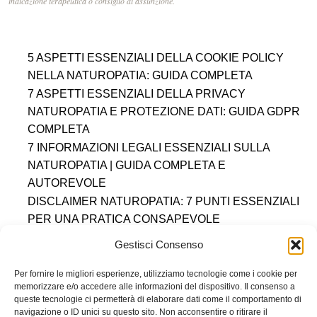
indicazione terapeutica o consiglio di assunzione.
5 ASPETTI ESSENZIALI DELLA COOKIE POLICY
NELLA NATUROPATIA: GUIDA COMPLETA
7 ASPETTI ESSENZIALI DELLA PRIVACY
NATUROPATIA E PROTEZIONE DATI: GUIDA GDPR
COMPLETA
7 INFORMAZIONI LEGALI ESSENZIALI SULLA
NATUROPATIA | GUIDA COMPLETA E
AUTOREVOLE
DISCLAIMER NATUROPATIA: 7 PUNTI ESSENZIALI
PER UNA PRATICA CONSAPEVOLE
DIRITTO AL RECESSO
COOKIE POLICY (UE)
Gestisci Consenso
DICHIARAZIONE SULLA PRIVACY (UE)
IMPRINT
DISCONOSCIMENTO
Per fornire le migliori esperienze, utilizziamo tecnologie come i cookie per
memorizzare e/o accedere alle informazioni del dispositivo. Il consenso a
queste tecnologie ci permetterà di elaborare dati come il comportamento di
Accademia Ippocrate S.R.L.
navigazione o ID unici su questo sito. Non acconsentire o ritirare il
Sede Legale: Via Paganino da Sarzana 4b — 19038 Sarzana (SP)