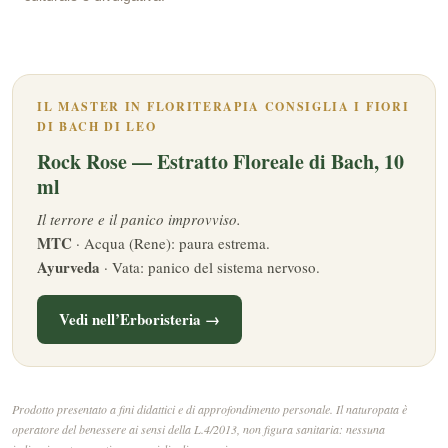
IL MASTER IN FLORITERAPIA CONSIGLIA I FIORI
DI BACH DI LEO
Rock Rose — Estratto Floreale di Bach, 10
ml
Il terrore e il panico improvviso.
MTC
· Acqua (Rene): paura estrema.
Ayurveda
· Vata: panico del sistema nervoso.
Vedi nell’Erboristeria →
Prodotto presentato a fini didattici e di approfondimento personale. Il naturopata è
operatore del benessere ai sensi della L.4/2013, non figura sanitaria: nessuna