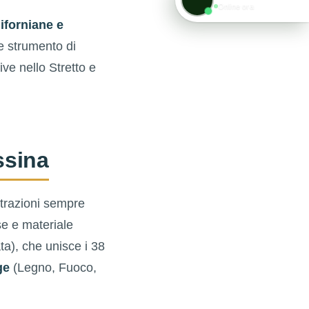
Online ora
iforniane e
me strumento di
ive nello Stretto e
ssina
trazioni sempre
se e materiale
ta), che unisce i 38
ge
(Legno, Fuoco,