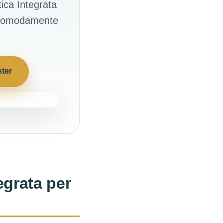
tica Integrata
a, comodamente
ster
egrata per