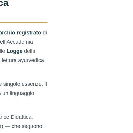
ca
rchio registrato
di
dell’Accademia
lle
Logge
della
 lettura ayurvedica
le singole essenze, il
ta un linguaggio
rice Didattica,
ta) — che seguono