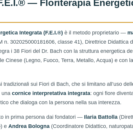
F.E.I.® — Floriterapia Energeti
rgetica Integrata (F.E.I.®)
è il metodo proprietario —
ma
 n. 302025000181606, classe 41), Direttrice Didattica 
gra i 38 Fiori del Dr. Bach con la struttura energetica de
le Cinese (Legno, Fuoco, Terra, Metallo, Acqua) e con la
i tradizionali sui Fiori di Bach, che si limitano all’uso del
e una
cornice interpretativa integrata
: ogni fiore diven
tico che dialoga con la persona nella sua interezza.
to in prima persona dai fondatori —
Ilaria Battolla
(Dirett
o) e
Andrea Bologna
(Coordinatore Didattico, naturopa