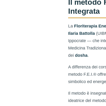
Il metodo 
Integrata
La
Floriterapia Ene
Ilaria Battolla
(UIBM
Ippocrate — che inte
Medicina Tradiziona
dei
dosha
.
A differenza dei cors
metodo F.E.I.® offr
simbolico ed energe
Il metodo è insegna
ideatrice del metod