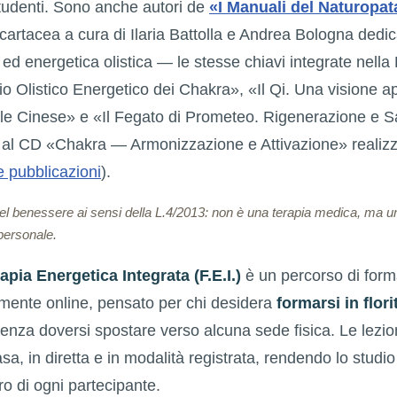
tudenti. Sono anche autori de
«I Manuali del Naturopat
cartacea a cura di Ilaria Battolla e Andrea Bologna dedi
ed energetica olistica — le stesse chiavi integrate nella 
 Olistico Energetico dei Chakra», «Il Qi. Una visione ap
le Cinese» e «Il Fegato di Prometeo. Rigenerazione e 
e al CD «Chakra — Armonizzazione e Attivazione» realiz
e pubblicazioni
).
del benessere ai sensi della L.4/2013: non è una terapia medica, ma 
personale.
apia Energetica Integrata (F.E.I.)
è un percorso di for
amente online, pensato per chi desidera
formarsi in flor
a senza doversi spostare verso alcuna sede fisica. Le lezi
 in diretta e in modalità registrata, rendendo lo studio
oro di ogni partecipante.