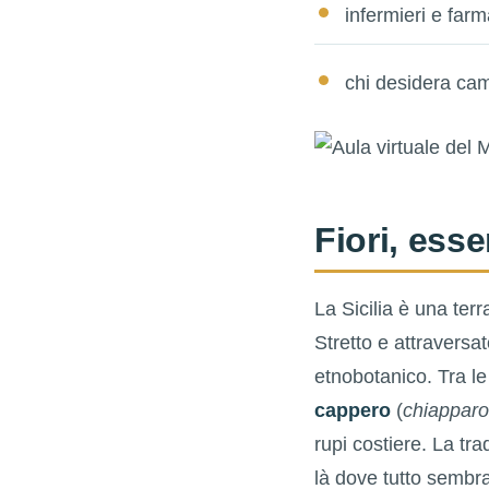
infermieri e farm
chi desidera cam
Fiori, esse
La Sicilia è una terr
Stretto e attraversa
etnobotanico. Tra le
cappero
(
chiapparo
rupi costiere. La tr
là dove tutto sembra