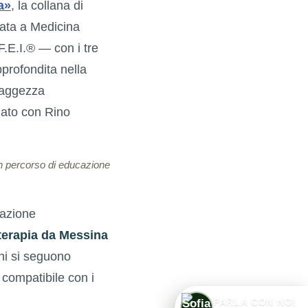
a»
, la collana di
cata a Medicina
F.E.I.® — con i tre
profondita nella
Saggezza
zato con Rino
un percorso di educazione
mazione
iterapia da Messina
oni si seguono
 compatibile con i
1
PARLA CON NOI