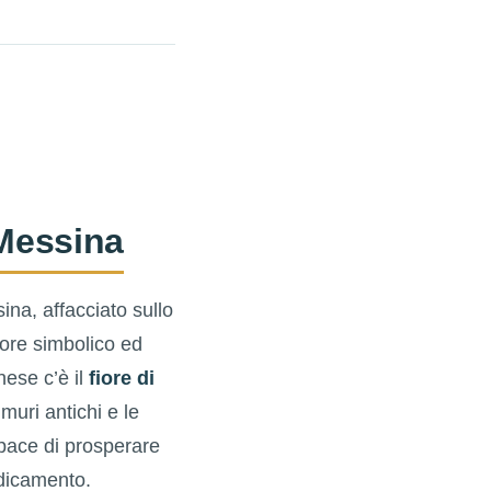
 Messina
sina, affacciato sullo
lore simbolico ed
nese c’è il
fiore di
 muri antichi e le
apace di prosperare
adicamento.