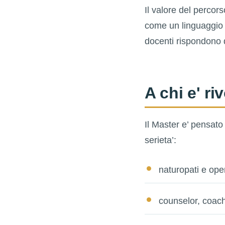
Il valore del percorso
come un linguaggio 
docenti rispondono d
A chi e' ri
Il Master e’ pensato
serieta’:
naturopati e opera
counselor, coach