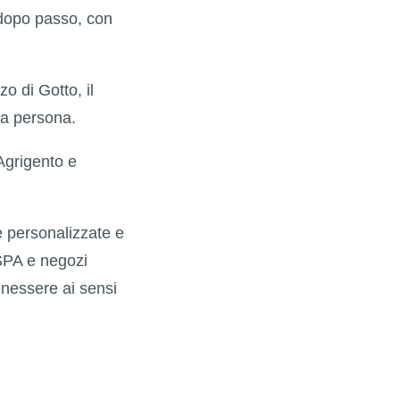
 dopo passo, con
o di Gotto, il
ma persona.
Agrigento e
ze personalizzate e
, SPA e negozi
enessere ai sensi