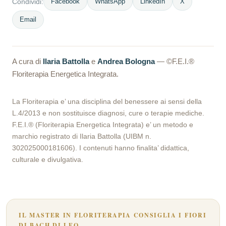
Facebook
WhatsApp
LinkedIn
X
Condividi:
Email
A cura di
Ilaria Battolla
e
Andrea Bologna
— ©F.E.I.®
Floriterapia Energetica Integrata.
La Floriterapia e’ una disciplina del benessere ai sensi della
L.4/2013 e non sostituisce diagnosi, cure o terapie mediche.
F.E.I.® (Floriterapia Energetica Integrata) e’ un metodo e
marchio registrato di Ilaria Battolla (UIBM n.
302025000181606). I contenuti hanno finalita’ didattica,
culturale e divulgativa.
IL MASTER IN FLORITERAPIA CONSIGLIA I FIORI
DI BACH DI LEO