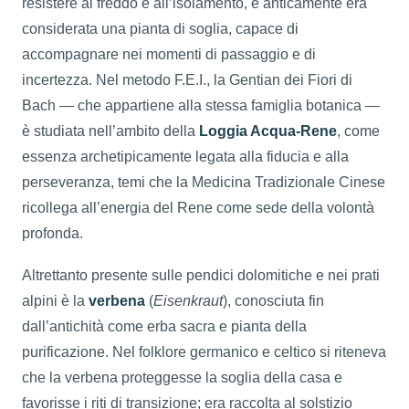
resistere al freddo e all’isolamento, e anticamente era
considerata una pianta di soglia, capace di
accompagnare nei momenti di passaggio e di
incertezza. Nel metodo F.E.I., la Gentian dei Fiori di
Bach — che appartiene alla stessa famiglia botanica —
è studiata nell’ambito della
Loggia Acqua-Rene
, come
essenza archetipicamente legata alla fiducia e alla
perseveranza, temi che la Medicina Tradizionale Cinese
ricollega all’energia del Rene come sede della volontà
profonda.
Altrettanto presente sulle pendici dolomitiche e nei prati
alpini è la
verbena
(
Eisenkraut
), conosciuta fin
dall’antichità come erba sacra e pianta della
purificazione. Nel folklore germanico e celtico si riteneva
che la verbena proteggesse la soglia della casa e
favorisse i riti di transizione; era raccolta al solstizio