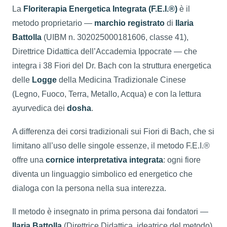
La
Floriterapia Energetica Integrata (F.E.I.®)
è il
metodo proprietario —
marchio registrato
di
Ilaria
Battolla
(UIBM n. 302025000181606, classe 41),
Direttrice Didattica dell’Accademia Ippocrate — che
integra i 38 Fiori del Dr. Bach con la struttura energetica
delle
Logge
della Medicina Tradizionale Cinese
(Legno, Fuoco, Terra, Metallo, Acqua) e con la lettura
ayurvedica dei
dosha
.
A differenza dei corsi tradizionali sui Fiori di Bach, che si
limitano all’uso delle singole essenze, il metodo F.E.I.®
offre una
cornice interpretativa integrata
: ogni fiore
diventa un linguaggio simbolico ed energetico che
dialoga con la persona nella sua interezza.
Il metodo è insegnato in prima persona dai fondatori —
Ilaria Battolla
(Direttrice Didattica, ideatrice del metodo)