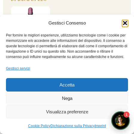
Gestisci Consenso
Per fornire le migliori esperienze, utilizziamo tecnologie come i cookie per
memorizzare e/o accedere alle informazioni del dispositivo. Il consenso a
queste tecnologie ci permetterà di elaborare dati come il comportamento di
Agrimony — Estratto Floreale di Bach, 10
navigazione o ID unici su questo sito. Non acconsentire o ritirare il
ml
consenso può influire negativamente su alcune caratteristiche e funzioni.
La serenità di facciata che cela un tormento interiore.
Gestisci servizi
MTC
· Fuoco (Cuore): Shen inquieto mascherato da
allegria.
Accetta
Ayurveda
· Vata: irrequietezza sottile sotto la leggerezza.
Nega
Vedi nell’Erboristeria →
Visualizza preferenze
1
Prenota un appuntamento con i docenti
Cookie Policy
Dichiarazione sulla Privacy
Imprint
Prodotto presentato a fini didattici e di approfondimento personale. Il naturopata è