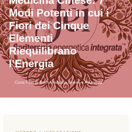
Medicina Cinese: 7
Modi Potenti in cui i
Fiori dei Cinque
Elementi
Riequilibrano
l’Energia
Corsi Fiori di Bach Medicina cinese e Ayurveda