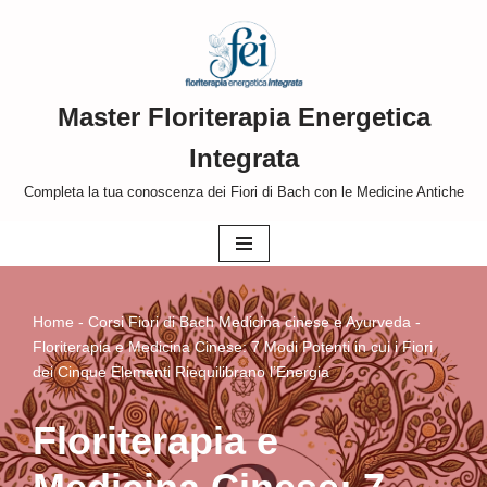
Vai
al
Master Floriterapia Energetica
contenuto
Integrata
Completa la tua conoscenza dei Fiori di Bach con le Medicine Antiche
Home
-
Corsi Fiori di Bach Medicina cinese e Ayurveda
-
Floriterapia e Medicina Cinese: 7 Modi Potenti in cui i Fiori
dei Cinque Elementi Riequilibrano l’Energia
Floriterapia e