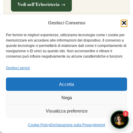
Vedi nell’Erboristeria →
Gestisci Consenso
Prodotto presentato a fini didattici e di approfondimento personale. Il naturopata è
Per fornire le migliori esperienze, utilizziamo tecnologie come i cookie per
operatore del benessere ai sensi della L.4/2013, non figura sanitaria: nessuna
memorizzare e/o accedere alle informazioni del dispositivo. Il consenso a
indicazione terapeutica o consiglio di assunzione.
queste tecnologie ci permetterà di elaborare dati come il comportamento di
navigazione o ID unici su questo sito. Non acconsentire o ritirare il
consenso può influire negativamente su alcune caratteristiche e funzioni.
Gestisci servizi
2 commenti su “Floriterapia e Medicina
Cinese: 7 Modi Potenti in cui i Fiori dei
Accetta
Cinque Elementi Riequilibrano l’Energia”
Nega
Visualizza preferenze
1
Prenota un appuntamento con i docenti
Cookie Policy
Dichiarazione sulla Privacy
Imprint
Pingback:
I cinque Vayu, i Marma e i fiori: l’Ayurveda