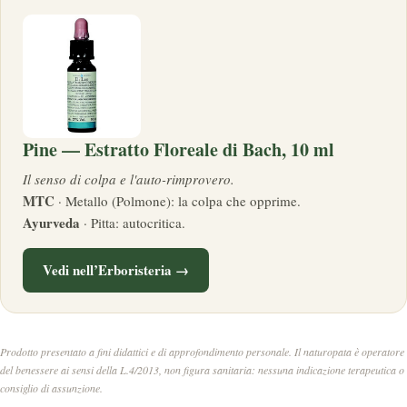
Pine — Estratto Floreale di Bach, 10 ml
Il senso di colpa e l'auto-rimprovero.
MTC
· Metallo (Polmone): la colpa che opprime.
Ayurveda
· Pitta: autocritica.
Vedi nell’Erboristeria →
Prodotto presentato a fini didattici e di approfondimento personale. Il naturopata è operatore
del benessere ai sensi della L.4/2013, non figura sanitaria: nessuna indicazione terapeutica o
consiglio di assunzione.