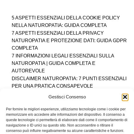
5 ASPETTI ESSENZIALI DELLA COOKIE POLICY
NELLA NATUROPATIA: GUIDA COMPLETA
7 ASPETTI ESSENZIALI DELLA PRIVACY
NATUROPATIA E PROTEZIONE DATI: GUIDA GDPR
COMPLETA
7 INFORMAZIONI LEGALI ESSENZIALI SULLA
NATUROPATIA | GUIDA COMPLETA E
AUTOREVOLE
DISCLAIMER NATUROPATIA: 7 PUNTI ESSENZIALI
PER UNA PRATICA CONSAPEVOLE
DIRITTO AL RECESSO
COOKIE POLICY (UE)
Gestisci Consenso
DICHIARAZIONE SULLA PRIVACY (UE)
IMPRINT
DISCONOSCIMENTO
Per fornire le migliori esperienze, utilizziamo tecnologie come i cookie per
memorizzare e/o accedere alle informazioni del dispositivo. Il consenso a
queste tecnologie ci permetterà di elaborare dati come il comportamento di
Accademia Ippocrate S.R.L.
navigazione o ID unici su questo sito. Non acconsentire o ritirare il
Sede Legale: Via Paganino da Sarzana 4b — 19038 Sarzana (SP)
P.IVA: 01554220119 — Numero REA: SP-234453
consenso può influire negativamente su alcune caratteristiche e funzioni.
© Marchio registrato — Tutti i diritti sono riservati 2014 - 2026