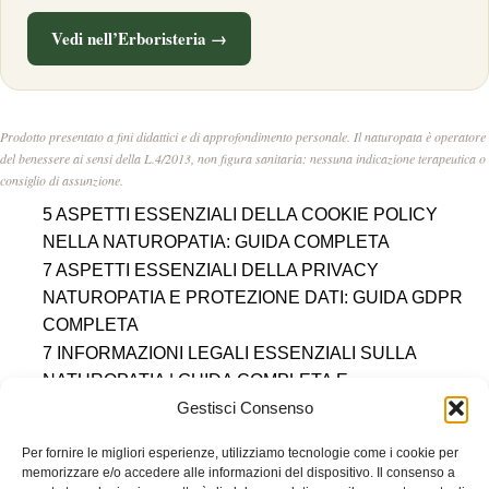
Vedi nell’Erboristeria →
Prodotto presentato a fini didattici e di approfondimento personale. Il naturopata è operatore
del benessere ai sensi della L.4/2013, non figura sanitaria: nessuna indicazione terapeutica o
consiglio di assunzione.
5 ASPETTI ESSENZIALI DELLA COOKIE POLICY
NELLA NATUROPATIA: GUIDA COMPLETA
7 ASPETTI ESSENZIALI DELLA PRIVACY
NATUROPATIA E PROTEZIONE DATI: GUIDA GDPR
COMPLETA
7 INFORMAZIONI LEGALI ESSENZIALI SULLA
NATUROPATIA | GUIDA COMPLETA E
AUTOREVOLE
Gestisci Consenso
DISCLAIMER NATUROPATIA: 7 PUNTI ESSENZIALI
Per fornire le migliori esperienze, utilizziamo tecnologie come i cookie per
PER UNA PRATICA CONSAPEVOLE
memorizzare e/o accedere alle informazioni del dispositivo. Il consenso a