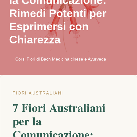
la Comunicazione:
Rimedi Potenti per
Esprimersi con
Chiarezza
Corsi Fiori di Bach Medicina cinese e Ayurveda
FIORI AUSTRALIANI
7 Fiori Australiani
per la
Comunicazione: