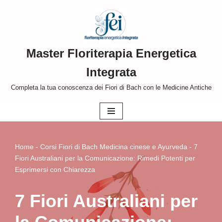
Vai
al
Master Floriterapia Energetica
contenuto
Integrata
Completa la tua conoscenza dei Fiori di Bach con le Medicine Antiche
Home
-
Corsi Fiori di Bach Medicina cinese e Ayurveda
-
7
Fiori Australiani per la Comunicazione: Rimedi Potenti per
Esprimersi con Chiarezza
7 Fiori Australiani per